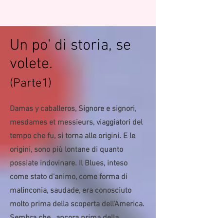
Un po' di storia, se
volete.
(Parte1)
Damas y caballeros, Signore e signori,
mesdames et messieurs, viaggiatori del
tempo che fu, si torna alle origini. E le
origini, sono più lontane di quanto
possiate indovinare. Il Blues, inteso
come stato d'animo, come forma di
malinconia, saudade, era conosciuto
molto prima della scoperta dell'America.