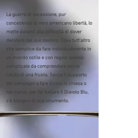
La guerra di secessione, pur
concedendo al nero americano libertà, lo
mette davanti alla difficoltà di dover
decidere del suo destino. Cosa tutt'altro
che semplice da fare individualmente in
un mondo ostile e con regole spesso
complicate da comprendere senza
l'aiuto di una frusta. Senza il supporto
dei compagni a fare il coro in chiesa o
nei campi, per far ballare il Diavolo Blu,
c'è bisogno di uno strumento.