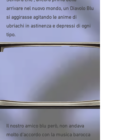
Sembra che , ancora prima della
arrivare nel nuovo mondo, un Diavolo Blu
si aggirasse agitando le anime di
ubriachi in astinenza e depressi di ogni
tipo.
Il nostro amico blu però, non andava
molto d'accordo con la musica barocca