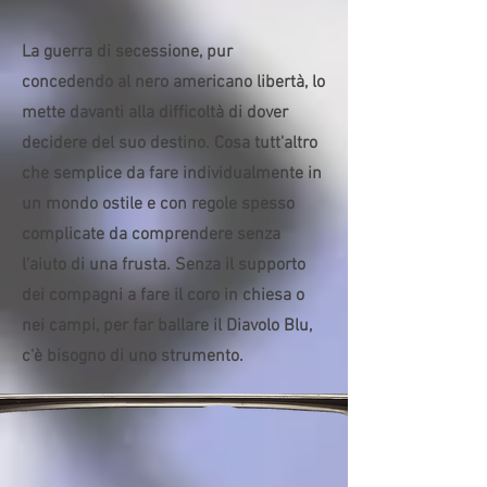
La guerra di secessione, pur
concedendo al nero americano libertà, lo
mette davanti alla difficoltà di dover
decidere del suo destino. Cosa tutt'altro
che semplice da fare individualmente in
un mondo ostile e con regole spesso
complicate da comprendere senza
l'aiuto di una frusta. Senza il supporto
dei compagni a fare il coro in chiesa o
nei campi, per far ballare il Diavolo Blu,
c'è bisogno di uno strumento.