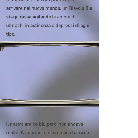
Sembra che , ancora prima della
arrivare nel nuovo mondo, un Diavolo Blu
si aggirasse agitando le anime di
ubriachi in astinenza e depressi di ogni
tipo.
Il nostro amico blu però, non andava
molto d'accordo con la musica barocca