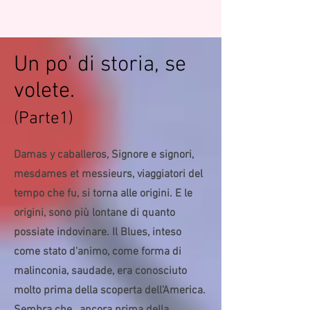
Un po' di storia, se
volete.
(Parte1)
Damas y caballeros, Signore e signori,
mesdames et messieurs, viaggiatori del
tempo che fu, si torna alle origini. E le
origini, sono più lontane di quanto
possiate indovinare. Il Blues, inteso
come stato d'animo, come forma di
malinconia, saudade, era conosciuto
molto prima della scoperta dell'America.