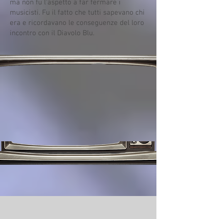
ma non fu l’aspetto a far fermare i
musicisti. Fu il fatto che tutti sapevano chi
era e ricordavano le conseguenze del loro
incontro con il Diavolo Blu.