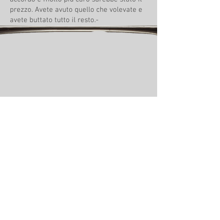
prezzo. Avete avuto quello che volevate e
avete buttato tutto il resto.-
Il diavolo ha sempre una scusa pronta. -
Brontolò Kurt.
No. Voi, grazie a me, avete sempre la
scusa pronta. Siete maledetti e dovete
vivere da condannati a morte. Puttanate.
Questo non è mai stato sul contratto. -