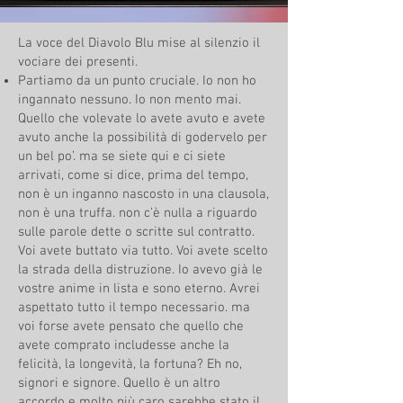
La voce del Diavolo Blu mise al silenzio il
vociare dei presenti.
Partiamo da un punto cruciale. Io non ho
ingannato nessuno. Io non mento mai.
Quello che volevate lo avete avuto e avete
avuto anche la possibilità di godervelo per
un bel po’. ma se siete qui e ci siete
arrivati, come si dice, prima del tempo,
non è un inganno nascosto in una clausola,
non è una truffa. non c’è nulla a riguardo
sulle parole dette o scritte sul contratto.
Voi avete buttato via tutto. Voi avete scelto
la strada della distruzione. Io avevo già le
vostre anime in lista e sono eterno. Avrei
aspettato tutto il tempo necessario. ma
voi forse avete pensato che quello che
avete comprato includesse anche la
felicità, la longevità, la fortuna? Eh no,
signori e signore. Quello è un altro
accordo e molto più caro sarebbe stato il