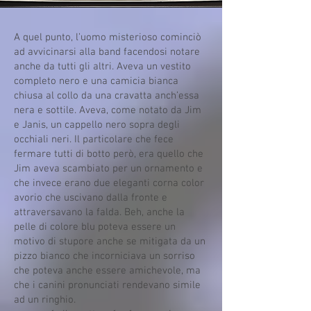
A quel punto, l’uomo misterioso cominciò
ad avvicinarsi alla band facendosi notare
anche da tutti gli altri. Aveva un vestito
completo nero e una camicia bianca
chiusa al collo da una cravatta anch’essa
nera e sottile. Aveva, come notato da Jim
e Janis, un cappello nero sopra degli
occhiali neri. Il particolare che fece
fermare tutti di botto però, era quello che
Jim aveva scambiato per un ornamento e
che invece erano due eleganti corna color
avorio che uscivano dalla fronte e
attraversavano la falda. Beh, anche la
pelle di colore blu poteva essere un
motivo di stupore anche se mitigata da un
pizzo bianco che incorniciava un sorriso
che poteva anche essere amichevole, ma
che i canini pronunciati rendevano simile
ad un ringhio.