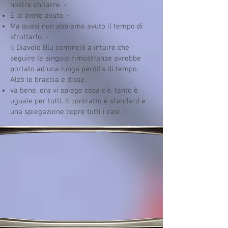
nostre chitarre. -
E lo avete avuto. -
Ma quasi non abbiamo avuto il tempo di
sfruttarlo. -
Il Diavolo Blu cominciò a intuire che
seguire le singole rimostranze avrebbe
portato ad una lunga perdita di tempo.
Alzò le braccia e disse.
va bene, ora vi spiego cosa c’è. tanto è
uguale per tutti. Il contratto è standard e
una spiegazione copre tutti i casi. -