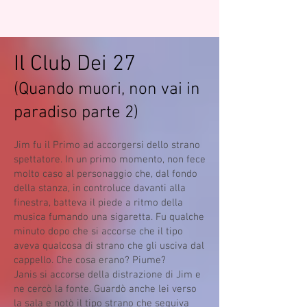
Il Club Dei 27
(Quando muori, non vai in
paradiso parte 2)
Jim fu il Primo ad accorgersi dello strano
spettatore. In un primo momento, non fece
molto caso al personaggio che, dal fondo
della stanza, in controluce davanti alla
finestra, batteva il piede a ritmo della
musica fumando una sigaretta. Fu qualche
minuto dopo che si accorse che il tipo
aveva qualcosa di strano che gli usciva dal
cappello. Che cosa erano? Piume?
Janis si accorse della distrazione di Jim e
ne cercò la fonte. Guardò anche lei verso
la sala e notò il tipo strano che seguiva