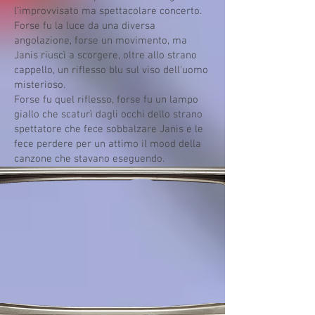
l’improvvisato ma spettacolare concerto.
Forse fu la luce da una diversa
angolazione, forse un movimento, ma
Janis riuscì a scorgere, oltre allo strano
cappello, un riflesso blu sul viso dell'uomo
misterioso.
Forse fu quel riflesso, forse fu un lampo
giallo che scaturì dagli occhi dello strano
spettatore che fece sobbalzare Janis e le
fece perdere per un attimo il mood della
canzone che stavano eseguendo.