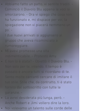
Abbiamo fatto un patto, vi sentite traditi. -
Cominciò il Diavolo Blu appena le voci si
smorzarono. - Ora vi spiego che cosa non
ha funzionato e, mi dispiace per voi, la
spiegazione non vi piacerà nemmeno un
po’. -
I due nuovi arrivati si aggiunsero al
gruppo che aveva ricominciato a
rumoreggiare.
Mi avevi promesso una vita
indimenticabile. - Protestò Amy.
E non lo è stata? - Obiettò il Diavolo Blu. -
Non solo per te, intendo. Il tempo è
passato e ancora tutti si ricordano di te.
Sento molte cantanti cercare di imitare il
tuo stile. Stile che, da contratto, ti è stato
fornito dal sottoscritto con tutte le
garanzie. -
La avrei desiderata più lunga, però. -
Anche Robert e Jimi vollero dire la loro.
Noi volevamo un talento sulle corde delle