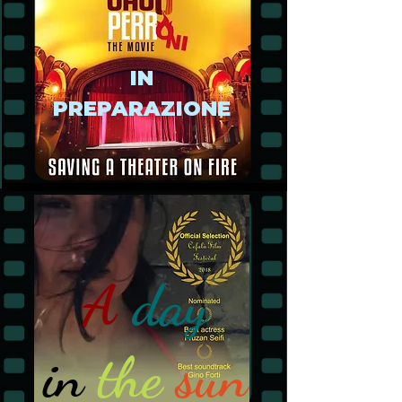
IN
PREPARAZIONE
A
day
in
the
sun